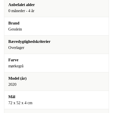
Anbefalet alder
0 måneder - 4 år
Brand
Gesslein
Bæredygtighedskriterier
Overlager
Farve
mørkegrå
Model (år)
2020
Mål
72 x 52 x 4 cm