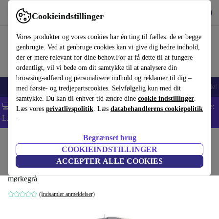
Hent appen
Download
Cookieindstillinger
Brug refurbed hurtigt og nemt
Vores produkter og vores cookies har én ting til fælles: de er begge
genbrugte. Ved at genbruge cookies kan vi give dig bedre indhold,
der er mere relevant for dine behov.For at få dette til at fungere
ordentligt, vil vi bede om dit samtykke til at analysere din
browsing-adfærd og personalisere indhold og reklamer til dig –
Smartphones
Bærbare
Tablets
Smartwatches
Tilbehør
Hovedtelef
med første- og tredjepartscookies. Selvfølgelig kun med dit
samtykke. Du kan til enhver tid ændre dine
cookie indstillinger
.
💻 Ekstra 5% rabat på alle MacBooks og bærbare computere - Kode:
Læs vores
privatlivspolitik
. Læs
databehandlerens cookiepolitik
LAPTOP5 -
Vilkår
.
Begrænset brug
Startside
Baby og Børn
Barnevogne & Klapvogne
Barnevogne
COOKIEINDSTILLINGER
Gesslein Loop 509 Sitzauflage
ACCEPTER ALLE COOKIES
mørkegrå
(Indsamler anmeldelser)