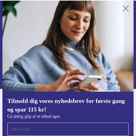
Tilmeld dig vores nyhedsbrev for
første gang og spar 115 kr!
Gå aldrig glip af et tilbud igen.
Anmod om kupon
Du kan finde information omkring vores brug af personlig data i vores
Privatlivspolitik
.
Tilmeld dig vores nyhedsbrev for første gang
Download refurbed appen
og spar 115 kr!
Til iOS og Android
Gå aldrig glip af et tilbud igen.