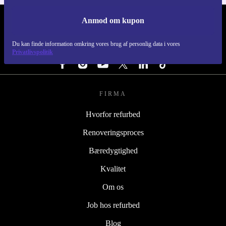
Anmod om kupon
REFURBED DANMARK - RETHINK NEW.
Du kan finde information omkring vores brug af personlig data i vores
FØLG OS
Privatlivspolitik
FIRMA
Hvorfor refurbed
Renoveringsproces
Bæredygtighed
Kvalitet
Om os
Job hos refurbed
Blog