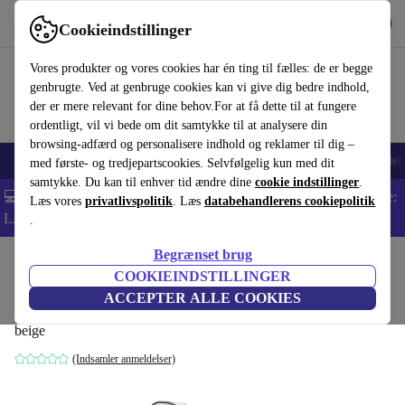
Hent appen
Download
Cookieindstillinger
Brug refurbed hurtigt og nemt
Vores produkter og vores cookies har én ting til fælles: de er begge
genbrugte. Ved at genbruge cookies kan vi give dig bedre indhold,
der er mere relevant for dine behov.For at få dette til at fungere
ordentligt, vil vi bede om dit samtykke til at analysere din
browsing-adfærd og personalisere indhold og reklamer til dig –
Smartphones
Bærbare
Tablets
Smartwatches
Tilbehør
Hovedtelef
med første- og tredjepartscookies. Selvfølgelig kun med dit
samtykke. Du kan til enhver tid ændre dine
cookie indstillinger
.
💻 Ekstra 5% rabat på alle MacBooks og bærbare computere - Kode:
Læs vores
privatlivspolitik
. Læs
databehandlerens cookiepolitik
LAPTOP5 -
Vilkår
.
Begrænset brug
Startside
Baby og Børn
Barnevogne & Klapvogne
Barnevogne
COOKIEINDSTILLINGER
Fillikid Jaguar Kinderwagenset
ACCEPTER ALLE COOKIES
beige
(Indsamler anmeldelser)