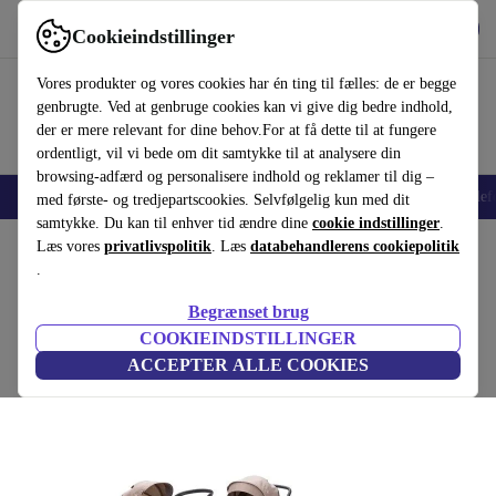
Hent appen
Download
Cookieindstillinger
Brug refurbed hurtigt og nemt
Vores produkter og vores cookies har én ting til fælles: de er begge
genbrugte. Ved at genbruge cookies kan vi give dig bedre indhold,
der er mere relevant for dine behov.For at få dette til at fungere
ordentligt, vil vi bede om dit samtykke til at analysere din
browsing-adfærd og personalisere indhold og reklamer til dig –
Smartphones
Bærbare
Tablets
Smartwatches
Tilbehør
Hovedtelef
med første- og tredjepartscookies. Selvfølgelig kun med dit
samtykke. Du kan til enhver tid ændre dine
cookie indstillinger
.
Startside
Læs vores
Baby og Børn
privatlivspolitik
Barnevogne & Klapvogne
. Læs
databehandlerens cookiepolitik
Barnevogne
.
Fillikid Fill leopard Air Kinderwagenset
Begrænset brug
pink
COOKIEINDSTILLINGER
ACCEPTER ALLE COOKIES
(Indsamler anmeldelser)