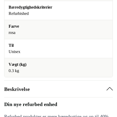
Bæredygtighedskriterier
Refurbished
Farve
rosa
Til
Unisex
Vægt (kg)
0.3 kg
Beskrivelse
Din nye refurbed enhed
Refurbed produkter er mere bæredygtige og op til 40%