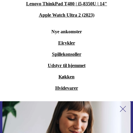
Lenovo ThinkPad T480 | i5-8350U | 14"
Apple Watch Ultra 2 (2023)
Nye ankomster
Elcykler
Spillekonsoller
Udstyr til hjemmet
Køkken
Hvidevarer
Tilmeld dig vores nyhedsbrev for
første gang og spar 115 kr!
Gå aldrig glip af et tilbud igen.