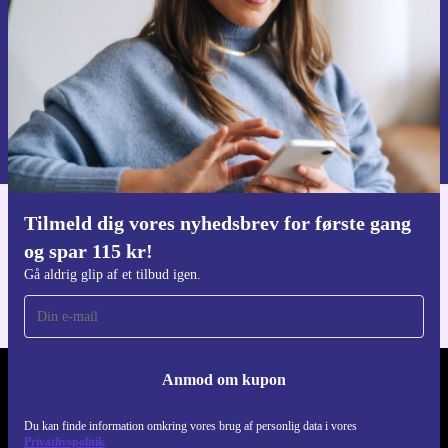
Anmod om kupon
Du kan finde information omkring vores brug af personlig data i vores
Privatlivspolitik
.
Tilmeld dig vores nyhedsbrev for første gang
Download refurbed appen
og spar 115 kr!
Til iOS og Android
Gå aldrig glip af et tilbud igen.
Anmod om kupon
REFURBED DANMARK - RETHINK NEW.
Du kan finde information omkring vores brug af personlig data i vores
FØLG OS
Privatlivspolitik