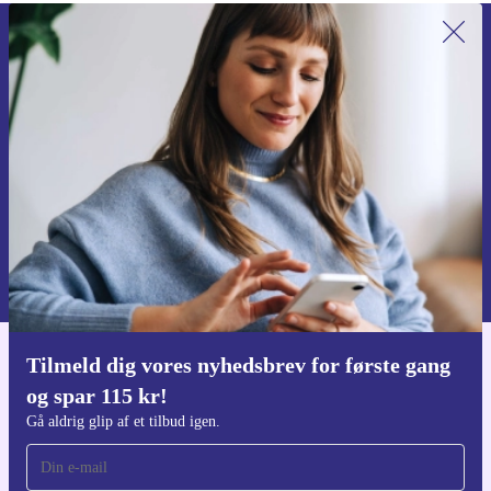
Tilmeld dig vores nyhedsbrev for
første gang og spar 115 kr!
Gå aldrig glip af et tilbud igen.
Anmod om kupon
Du kan finde information omkring vores brug af personlig data i vores
Privatlivspolitik
.
Tilmeld dig vores nyhedsbrev for første gang
Download refurbed appen
og spar 115 kr!
Til iOS og Android
Gå aldrig glip af et tilbud igen.