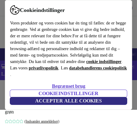
Hent appen
Download
Cookieindstillinger
Brug refurbed hurtigt og nemt
Vores produkter og vores cookies har én ting til fælles: de er begge
genbrugte. Ved at genbruge cookies kan vi give dig bedre indhold,
der er mere relevant for dine behov.For at få dette til at fungere
ordentligt, vil vi bede om dit samtykke til at analysere din
browsing-adfærd og personalisere indhold og reklamer til dig –
Smartphones
Bærbare
Tablets
Smartwatches
Tilbehør
Hovedtelef
med første- og tredjepartscookies. Selvfølgelig kun med dit
samtykke. Du kan til enhver tid ændre dine
cookie indstillinger
.
💻 Ekstra 5% rabat på alle MacBooks og bærbare computere - Kode:
Læs vores
privatlivspolitik
. Læs
databehandlerens cookiepolitik
LAPTOP5 -
Vilkår
.
Begrænset brug
Startside
Baby og Børn
Barnevogne & Klapvogne
Barnevogne
COOKIEINDSTILLINGER
Emmaljunga NXT90 Twin sæde
ACCEPTER ALLE COOKIES
grøn
(Indsamler anmeldelser)