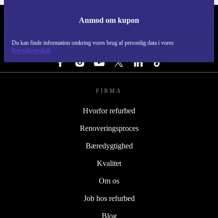
Anmod om kupon
REFURBED DANMARK - RETHINK NEW.
Du kan finde information omkring vores brug af personlig data i vores
FØLG OS
Privatlivspolitik
FIRMA
Hvorfor refurbed
Renoveringsproces
Bæredygtighed
Kvalitet
Om os
Job hos refurbed
Blog