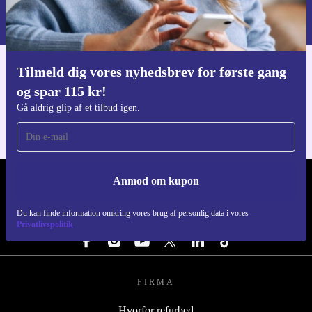
Du kan finde information omkring vores brug af personlig data i vores
Privatlivspolitik
.
Tilmeld dig vores nyhedsbrev for første gang
Download refurbed appen
og spar 115 kr!
Til iOS og Android
Gå aldrig glip af et tilbud igen.
Anmod om kupon
REFURBED DANMARK - RETHINK NEW.
Du kan finde information omkring vores brug af personlig data i vores
FØLG OS
Privatlivspolitik
FIRMA
Hvorfor refurbed