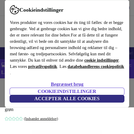
Hent appen
Download
Cookieindstillinger
Brug refurbed hurtigt og nemt
Vores produkter og vores cookies har én ting til fælles: de er begge
genbrugte. Ved at genbruge cookies kan vi give dig bedre indhold,
der er mere relevant for dine behov.For at få dette til at fungere
ordentligt, vil vi bede om dit samtykke til at analysere din
browsing-adfærd og personalisere indhold og reklamer til dig –
Smartphones
Bærbare
Tablets
Smartwatches
Tilbehør
Hovedtelef
med første- og tredjepartscookies. Selvfølgelig kun med dit
samtykke. Du kan til enhver tid ændre dine
cookie indstillinger
.
💻 Ekstra 5% rabat på alle MacBooks og bærbare computere - Kode:
Læs vores
privatlivspolitik
. Læs
databehandlerens cookiepolitik
LAPTOP5 -
Vilkår
.
Begrænset brug
Startside
Baby og Børn
Barnevogne & Klapvogne
Barnevogne
COOKIEINDSTILLINGER
Chicco One4Ever barnevogn
ACCEPTER ALLE COOKIES
grøn
(Indsamler anmeldelser)