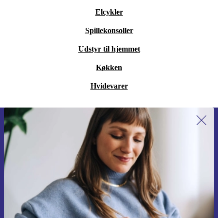
Elcykler
Spillekonsoller
Udstyr til hjemmet
Køkken
Hvidevarer
Tilmeld dig vores nyhedsbrev for
første gang og spar 115 kr!
Gå aldrig glip af et tilbud igen.
Anmod om kupon