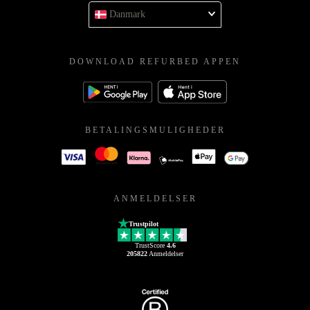
Danmark
DOWNLOAD REFURBED APPEN
BETALINGSMULIGHEDER
ANMELDELSER
Trustpilot
TrustScore
4.6
205822
Anmeldelser