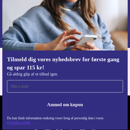
Anmod om kupon
Du kan finde information omkring vores brug af personlig data i vores
Privatlivspolitik
.
Tilmeld dig vores nyhedsbrev for første gang
Download refurbed appen
og spar 115 kr!
Til iOS og Android
Gå aldrig glip af et tilbud igen.
Anmod om kupon
REFURBED DANMARK - RETHINK NEW.
Du kan finde information omkring vores brug af personlig data i vores
FØLG OS
Privatlivspolitik