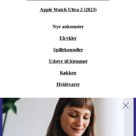
Apple Watch Ultra 2 (2023)
Nye ankomster
Elcykler
Spillekonsoller
Udstyr til hjemmet
Køkken
Hvidevarer
Tilmeld dig vores nyhedsbrev for
første gang og spar 115 kr!
Gå aldrig glip af et tilbud igen.