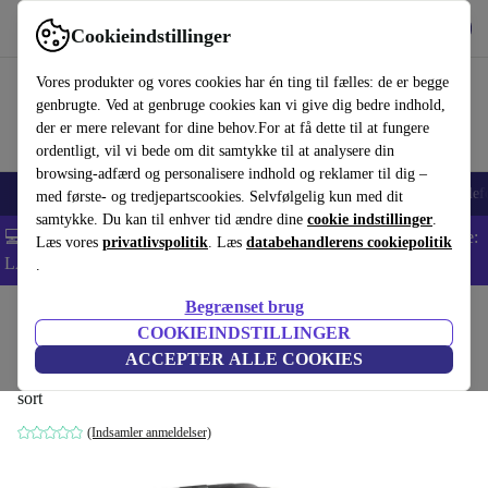
Hent appen
Download
Cookieindstillinger
Brug refurbed hurtigt og nemt
Vores produkter og vores cookies har én ting til fælles: de er begge
genbrugte. Ved at genbruge cookies kan vi give dig bedre indhold,
der er mere relevant for dine behov.For at få dette til at fungere
ordentligt, vil vi bede om dit samtykke til at analysere din
browsing-adfærd og personalisere indhold og reklamer til dig –
Smartphones
Bærbare
Tablets
Smartwatches
Tilbehør
Hovedtelef
med første- og tredjepartscookies. Selvfølgelig kun med dit
samtykke. Du kan til enhver tid ændre dine
cookie indstillinger
.
💻 Ekstra 5% rabat på alle MacBooks og bærbare computere - Kode:
Læs vores
privatlivspolitik
. Læs
databehandlerens cookiepolitik
LAPTOP5 -
Vilkår
.
Begrænset brug
Startside
Baby og Børn
Barnevogne & Klapvogne
Klapvogne
COOKIEINDSTILLINGER
Chicco OHlalà Twin tvillingeklapvogn
ACCEPTER ALLE COOKIES
sort
(Indsamler anmeldelser)