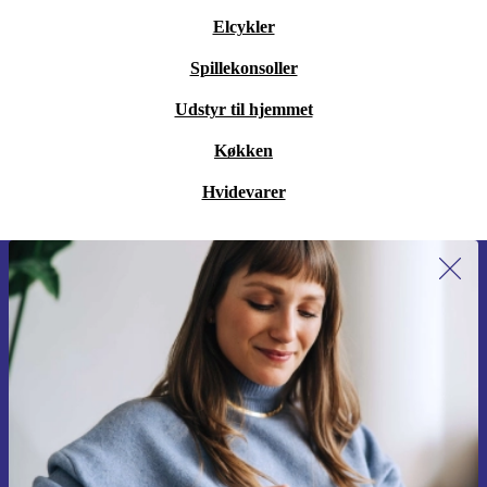
Elcykler
Spillekonsoller
Udstyr til hjemmet
Køkken
Hvidevarer
Tilmeld dig vores nyhedsbrev for
første gang og spar 115 kr!
Gå aldrig glip af et tilbud igen.
Anmod om kupon