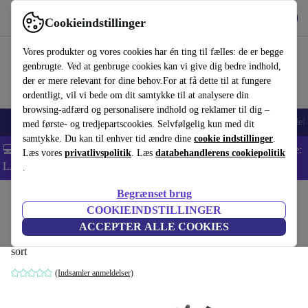
Hent appen
Download
Cookieindstillinger
Brug refurbed hurtigt og nemt
Vores produkter og vores cookies har én ting til fælles: de er begge
genbrugte. Ved at genbruge cookies kan vi give dig bedre indhold,
der er mere relevant for dine behov.For at få dette til at fungere
ordentligt, vil vi bede om dit samtykke til at analysere din
browsing-adfærd og personalisere indhold og reklamer til dig –
Smartphones
Bærbare
Tablets
Smartwatches
Tilbehør
Hovedtelef
med første- og tredjepartscookies. Selvfølgelig kun med dit
samtykke. Du kan til enhver tid ændre dine
cookie indstillinger
.
💻 Ekstra 5% rabat på alle MacBooks og bærbare computere - Kode:
Læs vores
privatlivspolitik
. Læs
databehandlerens cookiepolitik
LAPTOP5 -
Vilkår
.
Begrænset brug
Startside
Baby og Børn
Barnevogne & Klapvogne
Barnevogne
COOKIEINDSTILLINGER
Chicco Jet Black barnevogn
ACCEPTER ALLE COOKIES
sort
(Indsamler anmeldelser)