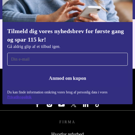
Du kan finde information omkring vores brug af personlig data i vores
Privatlivspolitik
.
Tilmeld dig vores nyhedsbrev for første gang
Download refurbed appen
og spar 115 kr!
Til iOS og Android
Gå aldrig glip af et tilbud igen.
Anmod om kupon
REFURBED DANMARK - RETHINK NEW.
Du kan finde information omkring vores brug af personlig data i vores
FØLG OS
Privatlivspolitik
FIRMA
Hvorfor refurbed