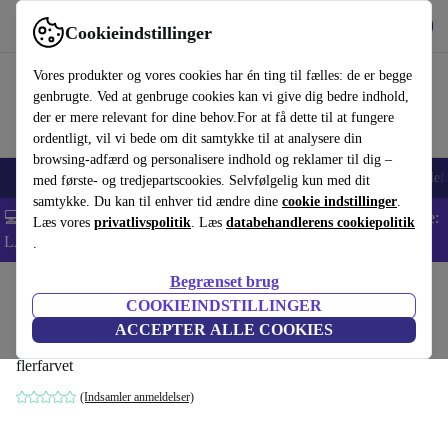
Hent appen
Download
Cookieindstillinger
Brug refurbed hurtigt og nemt
Vores produkter og vores cookies har én ting til fælles: de er begge
genbrugte. Ved at genbruge cookies kan vi give dig bedre indhold,
der er mere relevant for dine behov.For at få dette til at fungere
ordentligt, vil vi bede om dit samtykke til at analysere din
browsing-adfærd og personalisere indhold og reklamer til dig –
Smartphones
Bærbare
Tablets
Smartwatches
Tilbehør
Hovedtelef
med første- og tredjepartscookies. Selvfølgelig kun med dit
samtykke. Du kan til enhver tid ændre dine
cookie indstillinger
.
💻 Ekstra 5% rabat på alle MacBooks og bærbare computere - Kode:
Læs vores
privatlivspolitik
. Læs
databehandlerens cookiepolitik
LAPTOP5 -
Vilkår
.
Begrænset brug
Startside
Baby og Børn
Barnevogne & Klapvogne
Klapvogne
COOKIEINDSTILLINGER
Chicco Glee barnevogn (2023)
ACCEPTER ALLE COOKIES
flerfarvet
(Indsamler anmeldelser)