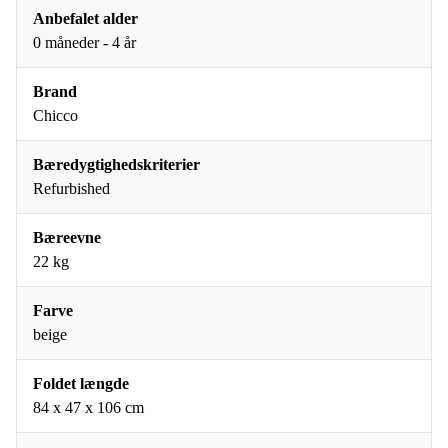
Anbefalet alder
0 måneder - 4 år
Brand
Chicco
Bæredygtighedskriterier
Refurbished
Bæreevne
22 kg
Farve
beige
Foldet længde
84 x 47 x 106 cm