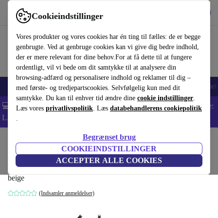
Hent appen
Download
Cookieindstillinger
Brug refurbed hurtigt og nemt
Vores produkter og vores cookies har én ting til fælles: de er begge
genbrugte. Ved at genbruge cookies kan vi give dig bedre indhold,
der er mere relevant for dine behov.For at få dette til at fungere
ordentligt, vil vi bede om dit samtykke til at analysere din
browsing-adfærd og personalisere indhold og reklamer til dig –
Smartphones
Bærbare
Tablets
Smartwatches
Tilbehør
Hovedtelef
med første- og tredjepartscookies. Selvfølgelig kun med dit
samtykke. Du kan til enhver tid ændre dine
cookie indstillinger
.
💻 Ekstra 5% rabat på alle MacBooks og bærbare computere - Kode:
Læs vores
privatlivspolitik
. Læs
databehandlerens cookiepolitik
LAPTOP5 -
Vilkår
.
Begrænset brug
Startside
Baby og Børn
Barnevogne & Klapvogne
Klapvogne
COOKIEINDSTILLINGER
Chicco Echo Lite barnevogn
ACCEPTER ALLE COOKIES
beige
(Indsamler anmeldelser)