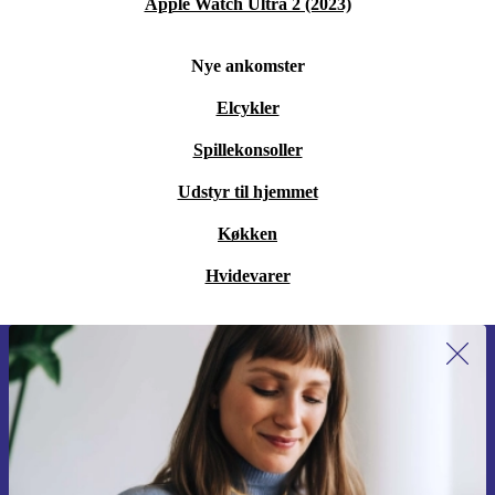
Apple Watch Ultra 2 (2023)
Nye ankomster
Elcykler
Spillekonsoller
Udstyr til hjemmet
Køkken
Hvidevarer
Tilmeld dig vores nyhedsbrev for
første gang og spar 115 kr!
Gå aldrig glip af et tilbud igen.