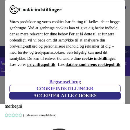
Hent appen
Download
Cookieindstillinger
Brug refurbed hurtigt og nemt
Vores produkter og vores cookies har én ting til fælles: de er begge
genbrugte. Ved at genbruge cookies kan vi give dig bedre indhold,
der er mere relevant for dine behov.For at få dette til at fungere
ordentligt, vil vi bede om dit samtykke til at analysere din
browsing-adfærd og personalisere indhold og reklamer til dig –
Smartphones
Bærbare
Tablets
Smartwatches
Tilbehør
Hovedtelef
med første- og tredjepartscookies. Selvfølgelig kun med dit
samtykke. Du kan til enhver tid ændre dine
cookie indstillinger
.
💻 Ekstra 5% rabat på alle MacBooks og bærbare computere - Kode:
Læs vores
privatlivspolitik
. Læs
databehandlerens cookiepolitik
LAPTOP5 -
Vilkår
.
Begrænset brug
Startside
Baby og Børn
Barnevogne & Klapvogne
Klapvogne
COOKIEINDSTILLINGER
Chicco klapvogn Trolley Me sportsvogn
ACCEPTER ALLE COOKIES
mørkegrå
(Indsamler anmeldelser)