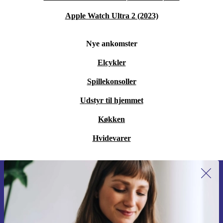
Apple Watch Ultra 2 (2023)
Nye ankomster
Elcykler
Spillekonsoller
Udstyr til hjemmet
Køkken
Hvidevarer
Tilmeld dig vores nyhedsbrev for
første gang og spar 115 kr!
Gå aldrig glip af et tilbud igen.