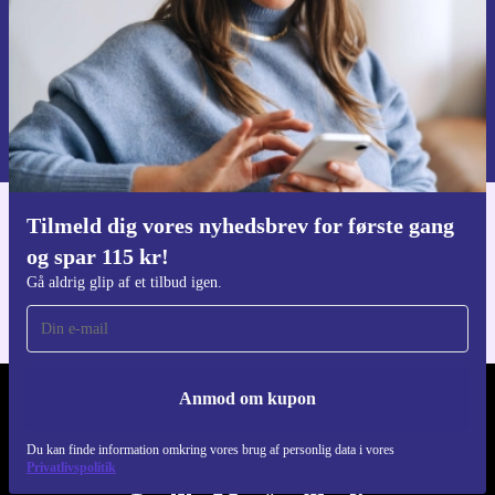
Anmod om kupon
Du kan finde information omkring vores brug af personlig data i vores
Privatlivspolitik
.
Tilmeld dig vores nyhedsbrev for første gang
Download refurbed appen
og spar 115 kr!
Til iOS og Android
Gå aldrig glip af et tilbud igen.
Anmod om kupon
REFURBED DANMARK - RETHINK NEW.
Du kan finde information omkring vores brug af personlig data i vores
FØLG OS
Privatlivspolitik