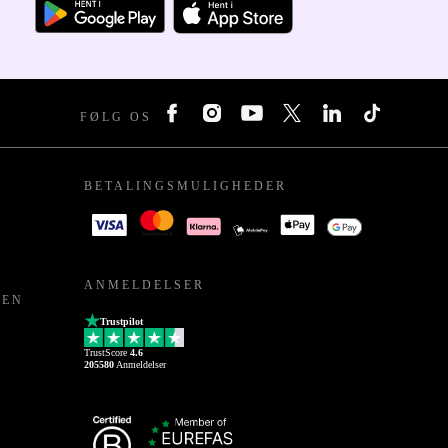
FØLG OS
BETALINGSMULIGHEDER
ANMELDELSER
PEN
Trustpilot
TrustScore
4.6
205580
Anmeldelser