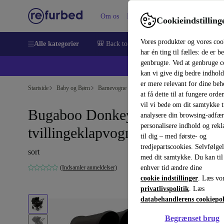
Om os
Hjælp
Cookieindstilling
Vores produkter og vores coo
Alle kategorier
🎒 Back to school
Smartphones
Bærbar
har én ting til fælles: de er b
genbrugte. Ved at genbruge c
💻 Ekst
kan vi give dig bedre indhold
er mere relevant for dine be
Startside
Baby og Børn
Barnevogne & Klapvogne
Barnevogne
at få dette til at fungere orden
vil vi bede om dit samtykke ti
Bugaboo Donkey 5
analysere din browsing-adfæ
personalisere indhold og rek
tvillingeklapvogn
til dig – med første- og
tredjepartscookies. Selvfølge
sort
med dit samtykke. Du kan til
(Indsamler anmeldelser)
enhver tid ændre dine
cookie indstillinger
. Læs vo
privatlivspolitik
. Læs
databehandlerens cookiepol
Begrænset brug