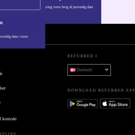
Du kan finde information omkring vores brug af personlig data
i vores
Privatlivspolitik
.
on
rsonlig data i vores
REFURBED I
Danmark
de
lser
DOWNLOAD REFURBED AP
r
f kontrakt
OTLINE