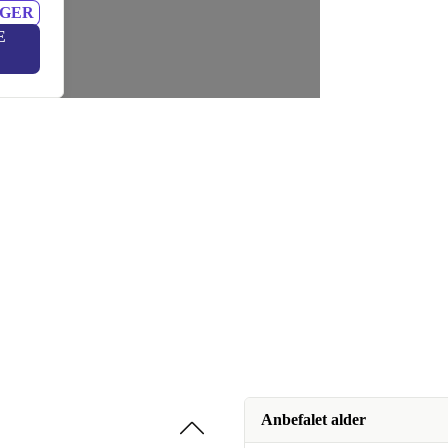
NGER
E
Anbefalet alder