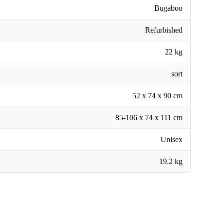
Bugaboo
Refurbished
22 kg
sort
52 x 74 x 90 cm
85-106 x 74 x 111 cm
Unisex
19.2 kg