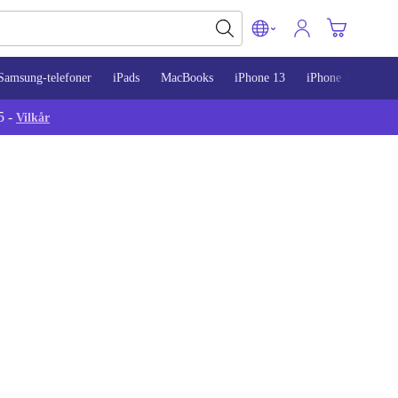
Samsung-telefoner
iPads
MacBooks
iPhone 13
iPhone 14
iPh
5 -
Vilkår