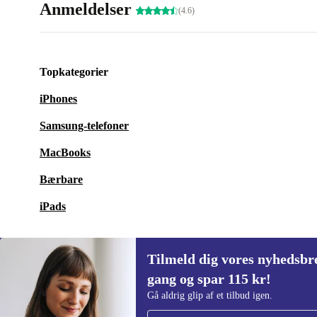
Anmeldelser
(4.6)
Topkategorier
iPhones
Samsung-telefoner
MacBooks
Bærbare
iPads
Tilmeld dig vores nyhedsbre
gang og spar 115 kr!
Tilmeld dig vores nyhedsbrev for første
Gå aldrig glip af et tilbud igen.
gang og spar 115 kr!