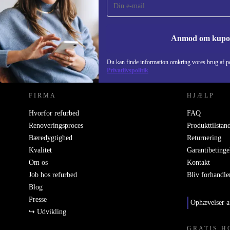
Gå aldrig glip af et tilbud igen.
Anmod om kup
REFURBED DANMARK - RETHINK NEW.
Du kan finde information omkring vores brug af pe
Privatlivspolitik
FIRMA
HJÆLP
Hvorfor refurbed
FAQ
Renoveringsproces
Produkttilstan
Bæredygtighed
Returnering
Kvalitet
Garantibetinge
Om os
Kontakt
Job hos refurbed
Bliv forhandle
Blog
Presse
Ophævelser a
↪ Udvikling
GRATIS H