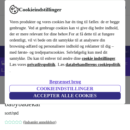
Hent appen
Download
Cookieindstillinger
Brug refurbed hurtigt og nemt
Vores produkter og vores cookies har én ting til fælles: de er begge
genbrugte. Ved at genbruge cookies kan vi give dig bedre indhold,
der er mere relevant for dine behov.For at få dette til at fungere
ordentligt, vil vi bede om dit samtykke til at analysere din
browsing-adfærd og personalisere indhold og reklamer til dig –
Smartphones
Bærbare
Tablets
Smartwatches
Tilbehør
Hovedtelef
med første- og tredjepartscookies. Selvfølgelig kun med dit
samtykke. Du kan til enhver tid ændre dine
cookie indstillinger
.
💻 Ekstra 5% rabat på alle MacBooks og bærbare computere - Kode:
Læs vores
privatlivspolitik
. Læs
databehandlerens cookiepolitik
LAPTOP5 -
Vilkår
.
Begrænset brug
Startside
Baby og Børn
Barnevogne & Klapvogne
Barnevogne
COOKIEINDSTILLINGER
Bugaboo kameleon 3 barnevogn mit
ACCEPTER ALLE COOKIES
babybadekar
sort/rød
(Indsamler anmeldelser)