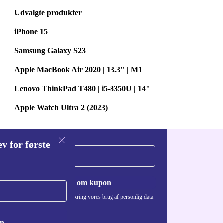
Udvalgte produkter
iPhone 15
Samsung Galaxy S23
Apple MacBook Air 2020 | 13.3" | M1
Lenovo ThinkPad T480 | i5-8350U | 14"
Apple Watch Ultra 2 (2023)
v for første
Anmod om kupon
Du kan finde information omkring vores brug af personlig data
i vores
Privatlivspolitik
.
on