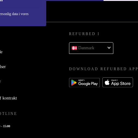
rsonlig data i vores
REFURBED I
Danmark
de
lser
DOWNLOAD REFURBED AP
r
f kontrakt
OTLINE
 - 15:00