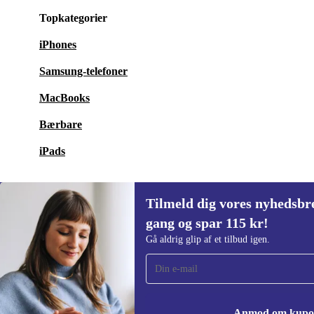
Topkategorier
iPhones
Samsung-telefoner
MacBooks
Bærbare
iPads
Tilmeld dig vores nyhedsbre
gang og spar 115 kr!
Tilmeld dig vores nyhedsbrev for første
Gå aldrig glip af et tilbud igen.
gang og spar 115 kr!
Gå aldrig glip af et tilbud igen.
Anmod om kup