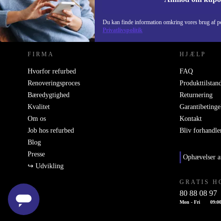
REFURBED DANMARK - RETHINK NEW.
Du kan finde information omkring vores brug af pe
Privatlivspolitik
FIRMA
HJÆLP
Hvorfor refurbed
FAQ
Renoveringsproces
Produkttilstan
Bæredygtighed
Returnering
Kvalitet
Garantibetinge
Om os
Kontakt
Job hos refurbed
Bliv forhandle
Blog
Presse
Ophævelser a
↪ Udvikling
GRATIS H
80 88 08 97
Mon - Fri
09:00