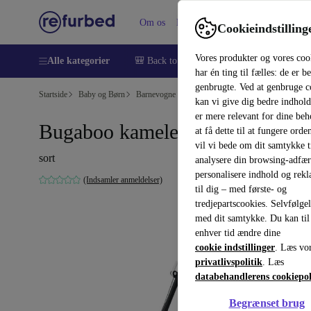
Om os
Hjælp
Cookieindstilling
Vores produkter og vores coo
Alle kategorier
🎒 Back to school
Smartphones
Bærbar
har én ting til fælles: de er b
genbrugte. Ved at genbruge c
Startside
Baby og Børn
Barnevogne & Klapvogne
kan vi give dig bedre indhold
er mere relevant for dine be
Bugaboo kameleon 3 stel
at få dette til at fungere orden
vil vi bede om dit samtykke ti
sort
analysere din browsing-adfæ
personalisere indhold og rek
(Indsamler anmeldelser)
til dig – med første- og
tredjepartscookies. Selvfølge
med dit samtykke. Du kan til
enhver tid ændre dine
cookie indstillinger
. Læs vo
privatlivspolitik
. Læs
databehandlerens cookiepol
Begrænset brug