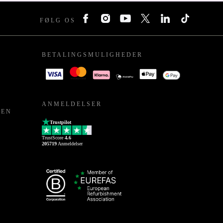
FØLG OS
BETALINGSMULIGHEDER
ANMELDELSER
PEN
Trustpilot
TrustScore
4.6
205719
Anmeldelser