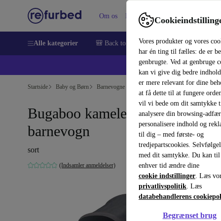
Om os
Hjælp
Cookieindstilling
Vores produkter og vores coo
Alle kategorier
🎒 Back to school
Smartphones
Bærbar
har én ting til fælles: de er b
genbrugte. Ved at genbruge c
💻 Ekst
kan vi give dig bedre indhold
er mere relevant for dine be
Startside
Baby og Børn
Barnevogne & Klapvogne
Barnevogne
at få dette til at fungere orden
vil vi bede om dit samtykke ti
Bugaboo kameleon 2 Duo
analysere din browsing-adfæ
personalisere indhold og rek
barnevogn
til dig – med første- og
tredjepartscookies. Selvfølge
sort
med dit samtykke. Du kan til
(Indsamler anmeldelser)
enhver tid ændre dine
cookie indstillinger
. Læs vo
privatlivspolitik
. Læs
databehandlerens cookiepol
Begrænset brug