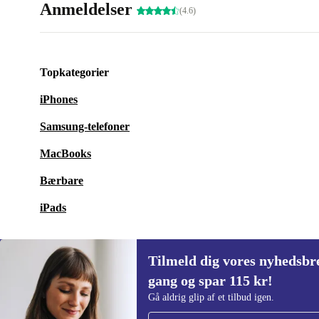
Anmeldelser
(4.6)
Topkategorier
iPhones
Samsung-telefoner
MacBooks
Bærbare
iPads
Tilmeld dig vores nyhedsbre
gang og spar 115 kr!
Tilmeld dig vores nyhedsbrev for første
Gå aldrig glip af et tilbud igen.
gang og spar 115 kr!