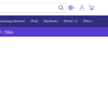
Samsung-telefoner
iPads
MacBooks
iPhone 13
iPhone 14
iPh
5 -
Vilkår