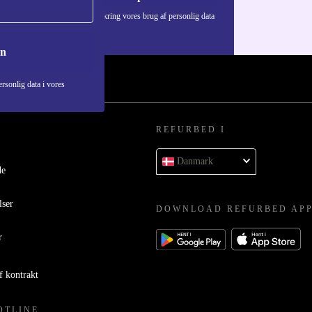
Du kan finde information omkring vores brug af personlig data
i vores
Privatlivspolitik
.
on
rsonlig data i vores
REFURBED I
Danmark
de
lser
DOWNLOAD REFURBED AP
r
f kontrakt
OTLINE