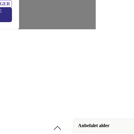
NGER
E
Anbefalet alder