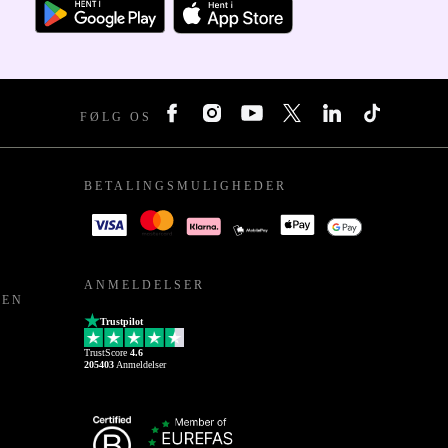
FØLG OS
BETALINGSMULIGHEDER
ANMELDELSER
PEN
Trustpilot
TrustScore
4.6
205403
Anmeldelser