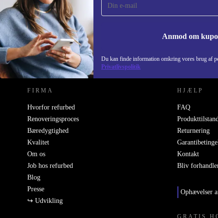
Gå aldrig glip af et tilbud igen.
Anmod om kup
REFURBED DANMARK - RETHINK NEW.
Du kan finde information omkring vores brug af pe
Privatlivspolitik
FIRMA
HJÆLP
Hvorfor refurbed
FAQ
Renoveringsproces
Produkttilstan
Bæredygtighed
Returnering
Kvalitet
Garantibetinge
Om os
Kontakt
Job hos refurbed
Bliv forhandle
Blog
Presse
Ophævelser a
↪ Udvikling
GRATIS H