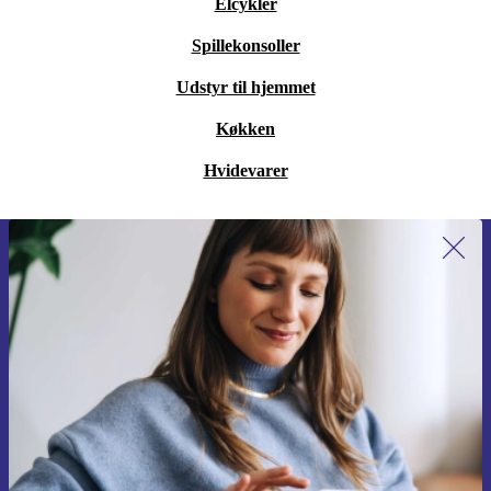
Elcykler
Spillekonsoller
Udstyr til hjemmet
Køkken
Hvidevarer
Tilmeld dig vores nyhedsbrev for
første gang og spar 115 kr!
Gå aldrig glip af et tilbud igen.
Anmod om kupon
Du kan finde information omkring vores brug af personlig data i vores