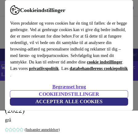
Hent appen
Download
Cookieindstillinger
Brug refurbed hurtigt og nemt
Vores produkter og vores cookies har én ting til fælles: de er begge
genbrugte. Ved at genbruge cookies kan vi give dig bedre indhold,
der er mere relevant for dine behov.For at få dette til at fungere
ordentligt, vil vi bede om dit samtykke til at analysere din
browsing-adfærd og personalisere indhold og reklamer til dig –
Smartphones
Bærbare
Tablets
Smartwatches
Tilbehør
Hovedtelef
med første- og tredjepartscookies. Selvfølgelig kun med dit
samtykke. Du kan til enhver tid ændre dine
cookie indstillinger
.
💻 Ekstra 5% rabat på alle MacBooks og bærbare computere - Kode:
Læs vores
privatlivspolitik
. Læs
databehandlerens cookiepolitik
LAPTOP5 -
Vilkår
.
Begrænset brug
Startside
Baby og Børn
Barnevogne & Klapvogne
Barnevogne
COOKIEINDSTILLINGER
Britax suttekrus Smile III barnevogn
ACCEPTER ALLE COOKIES
(2022)
grå
(Indsamler anmeldelser)