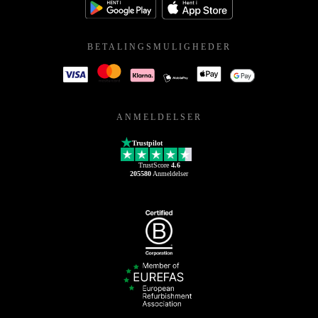
BETALINGSMULIGHEDER
ANMELDELSER
Trustpilot
TrustScore
4.6
205580
Anmeldelser