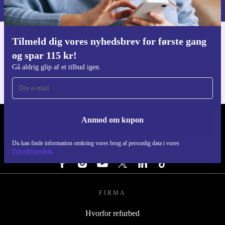
Privatlivspolitik
.
Tilmeld dig vores nyhedsbrev for første gang
Download refurbed appen
og spar 115 kr!
Til iOS og Android
Gå aldrig glip af et tilbud igen.
Anmod om kupon
REFURBED DANMARK - RETHINK NEW.
Du kan finde information omkring vores brug af personlig data i vores
FØLG OS
Privatlivspolitik
FIRMA
Hvorfor refurbed