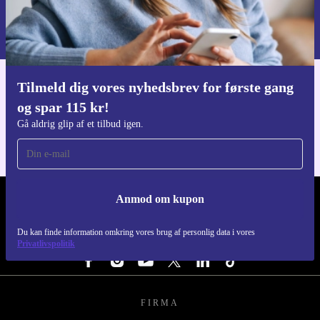
Du kan finde information omkring vores brug af personlig data i vores
Privatlivspolitik
.
Tilmeld dig vores nyhedsbrev for første gang
Download refurbed appen
og spar 115 kr!
Til iOS og Android
Gå aldrig glip af et tilbud igen.
Anmod om kupon
REFURBED DANMARK - RETHINK NEW.
Du kan finde information omkring vores brug af personlig data i vores
FØLG OS
Privatlivspolitik
FIRMA