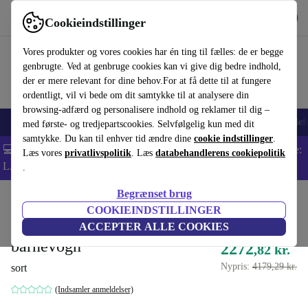
Hent appen
Download
Cookieindstillinger
Brug refurbed hurtigt og nemt
Vores produkter og vores cookies har én ting til fælles: de er begge
genbrugte. Ved at genbruge cookies kan vi give dig bedre indhold,
der er mere relevant for dine behov.For at få dette til at fungere
ordentligt, vil vi bede om dit samtykke til at analysere din
browsing-adfærd og personalisere indhold og reklamer til dig –
Smartphones
Bærbare
Tablets
Smartwatches
Tilbehør
Hovedtelef
med første- og tredjepartscookies. Selvfølgelig kun med dit
samtykke. Du kan til enhver tid ændre dine
cookie indstillinger
.
💻 Ekstra 5% rabat på alle MacBooks og bærbare computere - Kode:
Læs vores
privatlivspolitik
. Læs
databehandlerens cookiepolitik
LAPTOP5 -
Vilkår
.
Begrænset brug
Startside
Baby og Børn
Barnevogne & Klapvogne
Barnevogne
COOKIEINDSTILLINGER
Britax suttekrus Balios S
ACCEPTER ALLE COOKIES
barnevogn
2272
,82 kr.
Nypris:
4179,29 kr.
sort
(Indsamler anmeldelser)