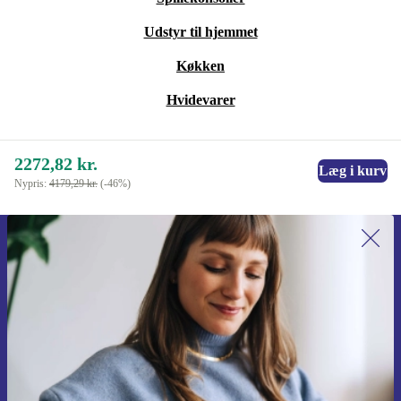
Udstyr til hjemmet
Køkken
Hvidevarer
2272,82 kr.
Læg i kurv
Nypris:
4179,29 kr.
(-46%)
Tilmeld dig vores nyhedsbrev for
første gang og spar 115 kr!
Gå aldrig glip af et tilbud igen.
Anmod om kupon