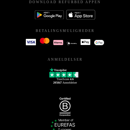
DOWNLOAD REFURBED APPEN
BETALINGSMULIGHEDER
ANMELDELSER
Trustpilot
TrustScore
4.6
205847
Anmeldelser