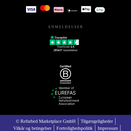
ANMELDELSER
Trustpilot
TrustScore
4.6
205637
Anmeldelser
© Refurbed Marketplace GmbH
Tilgængeligheder
Vilkår og betingelser
Fortrolighedspolitik
Impressum