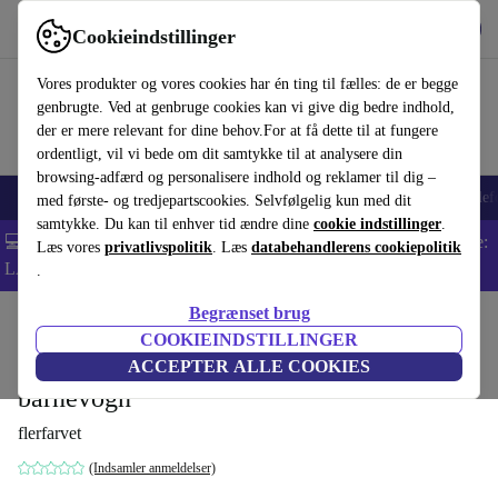
Hent appen
Download
Cookieindstillinger
Brug refurbed hurtigt og nemt
Vores produkter og vores cookies har én ting til fælles: de er begge
genbrugte. Ved at genbruge cookies kan vi give dig bedre indhold,
der er mere relevant for dine behov.For at få dette til at fungere
ordentligt, vil vi bede om dit samtykke til at analysere din
browsing-adfærd og personalisere indhold og reklamer til dig –
Smartphones
Bærbare
Tablets
Smartwatches
Tilbehør
Hovedtelef
med første- og tredjepartscookies. Selvfølgelig kun med dit
samtykke. Du kan til enhver tid ændre dine
cookie indstillinger
.
💻 Ekstra 5% rabat på alle MacBooks og bærbare computere - Kode:
Læs vores
privatlivspolitik
. Læs
databehandlerens cookiepolitik
LAPTOP5 -
Vilkår
.
Begrænset brug
Startside
Baby og Børn
Barnevogne & Klapvogne
Barnevogne
COOKIEINDSTILLINGER
Bayinbrook universel solbeskyttelse
ACCEPTER ALLE COOKIES
barnevogn
flerfarvet
(Indsamler anmeldelser)