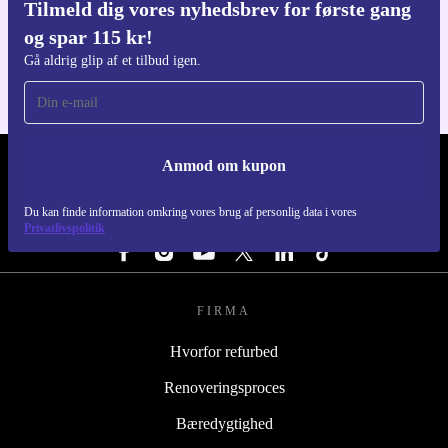
Tilmeld dig vores nyhedsbrev for første gang
Download refurbed appen
og spar 115 kr!
Til iOS og Android
Gå aldrig glip af et tilbud igen.
Anmod om kupon
REFURBED DANMARK - RETHINK NEW.
Du kan finde information omkring vores brug af personlig data i vores
FØLG OS
Privatlivspolitik
FIRMA
Hvorfor refurbed
Renoveringsproces
Bæredygtighed