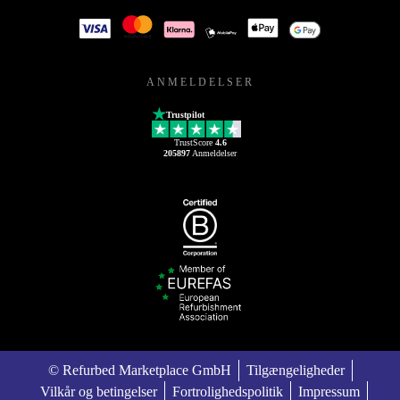
ANMELDELSER
Trustpilot
TrustScore
4.6
205897
Anmeldelser
© Refurbed Marketplace GmbH
Tilgængeligheder
Vilkår og betingelser
Fortrolighedspolitik
Impressum