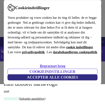
Hent appen
Download
Cookieindstillinger
Brug refurbed hurtigt og nemt
Vores produkter og vores cookies har én ting til fælles: de er begge
genbrugte. Ved at genbruge cookies kan vi give dig bedre indhold,
der er mere relevant for dine behov.For at få dette til at fungere
ordentligt, vil vi bede om dit samtykke til at analysere din
browsing-adfærd og personalisere indhold og reklamer til dig –
Smartphones
Bærbare
Tablets
Smartwatches
Tilbehør
Hovedtelef
med første- og tredjepartscookies. Selvfølgelig kun med dit
samtykke. Du kan til enhver tid ændre dine
cookie indstillinger
.
💻 Ekstra 5% rabat på alle MacBooks og bærbare computere - Kode:
Læs vores
privatlivspolitik
. Læs
databehandlerens cookiepolitik
LAPTOP5 -
Vilkår
.
Begrænset brug
Startside
Baby og Børn
Barnevogne & Klapvogne
Barnevogne
COOKIEINDSTILLINGER
Babyzen YOYO Connect Erweiterungsset
ACCEPTER ALLE COOKIES
zum dobbelt barnevogn
sort
(Indsamler anmeldelser)