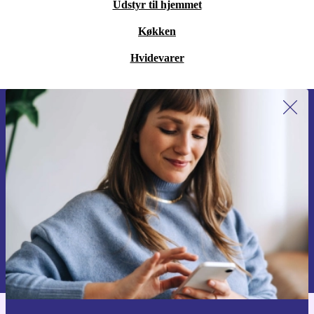
Udstyr til hjemmet
Køkken
Hvidevarer
Tilmeld dig vores nyhedsbrev for
første gang og spar 115 kr!
Gå aldrig glip af et tilbud igen.
Anmod om kupon
Du kan finde information omkring vores brug af personlig data i vores
Privatlivspolitik
.