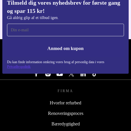
Tilmeld dig vores nyhedsbrev for første gang
Download refurbed appen
og spar 115 kr!
Til iOS og Android
Gå aldrig glip af et tilbud igen.
Anmod om kupon
REFURBED DANMARK - RETHINK NEW.
Du kan finde information omkring vores brug af personlig data i vores
FØLG OS
Privatlivspolitik
FIRMA
Hvorfor refurbed
Renoveringsproces
Bæredygtighed