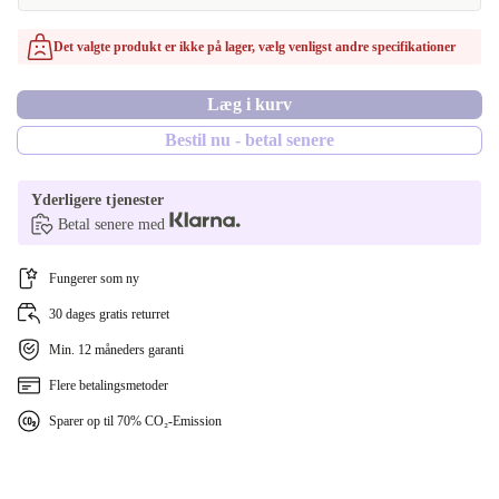
Det valgte produkt er ikke på lager, vælg venligst andre specifikationer
Læg i kurv
Bestil nu - betal senere
Yderligere tjenester
Betal senere med
Fungerer som ny
30 dages gratis returret
Min. 12 måneders garanti
Flere betalingsmetoder
Sparer op til 70% CO₂-Emission