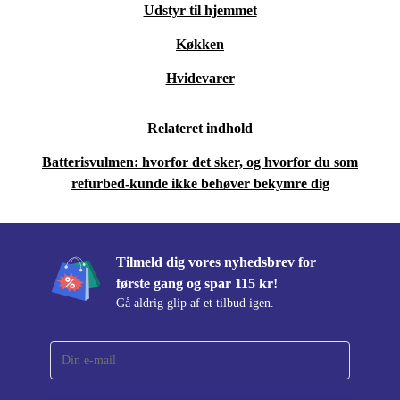
Udstyr til hjemmet
bidrager du til en mere bæredygtig fremtid. Du
Køkken
forlænger elektronikkens levetid, mindsker CO₂-
aftrykket og hjælper med at reducere mængden af
Hvidevarer
elektronikaffald. Det er et valg, der gavner både dig og
miljøet. 🌱
Relateret indhold
Batterisvulmen: hvorfor det sker, og hvorfor du som
Tryghed med refurbed
refurbed-kunde ikke behøver bekymre dig
Minimum 12 måneders garanti
30 dages gratis returret
Gør hverdagen smartere og mere grøn med en Motorola
Tilmeld dig vores nyhedsbrev for
første gang og spar 115 kr!
Edge 40 Pro – refurbished, klar til at følge dig i alle
Gå aldrig glip af et tilbud igen.
livets øjeblikke.