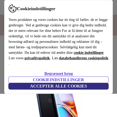
Hotline
80 88 08 97
Cookieindstillinger
I samarbejde med
Vores produkter og vores cookies har én ting til fælles: de er begge
genbrugte. Ved at genbruge cookies kan vi give dig bedre indhold,
der er mere relevant for dine behov.For at få dette til at fungere
ordentligt, vil vi bede om dit samtykke til at analysere din
browsing-adfærd og personalisere indhold og reklamer til dig –
med første- og tredjepartscookies. Selvfølgelig kun med dit
Motorola Edge 40 Pro
samtykke. Du kan til enhver tid ændre dine
cookie indstillinger
.
256 GB | Dual-SIM | Interstellar Black
Læs vores
privatlivspolitik
. Læs
databehandlerens cookiepolitik
.
(1 anmeldelse)
Begrænset brug
COOKIEINDSTILLINGER
ACCEPTER ALLE COOKIES