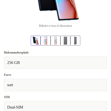
Billedet er kun til illustration
Hukommelsesplads
256 GB
Farve
sort
SIM
Dual-SIM