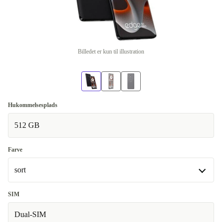
Billedet er kun til illustration
Hukommelsesplads
512 GB
Farve
sort
sort
SIM
Fås også med andre konfigurationer
Dual-SIM