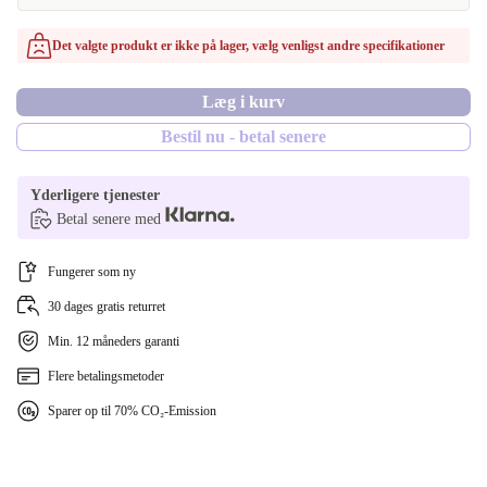
violet
Det valgte produkt er ikke på lager, vælg venligst andre specifikationer
Læg i kurv
Bestil nu - betal senere
Yderligere tjenester
Betal senere med
Fungerer som ny
30 dages gratis returret
Min. 12 måneders garanti
Flere betalingsmetoder
Sparer op til 70% CO₂-Emission