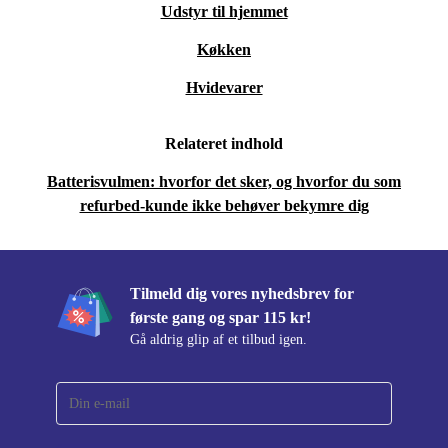
Fingeraftrykslæser integreret i skærmen
Udstyr til hjemmet
Et klogere valg for dig og planeten
Køkken
Når du vælger en refurbished Motorola Edge 50 Pro fra
Hvidevarer
refurbed, reducerer du elektronikaffald og sparer på
jordens ressourcer. Du får en mobil, der er professionelt
Relateret indhold
kontrolleret, grundigt renset og klar til at præstere –
Batterisvulmen: hvorfor det sker, og hvorfor du som
bedre end brugt, mere bæredygtig end ny.
refurbed-kunde ikke behøver bekymre dig
Mindre CO₂-aftryk og mindre affald
En mere bæredygtig investering
Ofte stillede spørgsmål om Edge 50 Pro – refurbished
Tilmeld dig vores nyhedsbrev for
første gang og spar 115 kr!
Kan jeg bruge Edge 50 Pro til gaming og
Gå aldrig glip af et tilbud igen.
multitasking?
Ja, den kraftige Snapdragon-processor og 12 GB RAM
giver dig masser af power til både spil, streaming og