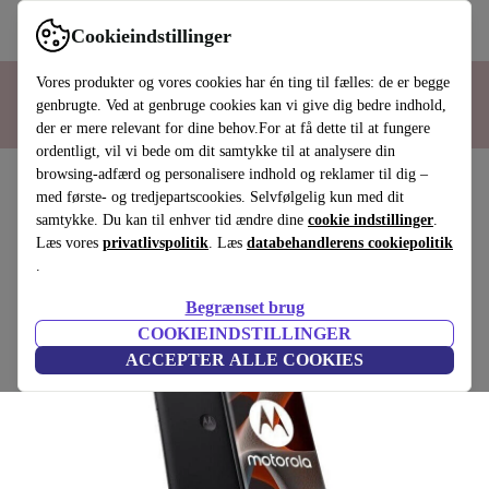
Hotline
80 88 08 97
Cookieindstillinger
I samarbejde med
Vores produkter og vores cookies har én ting til fælles: de er begge
genbrugte. Ved at genbruge cookies kan vi give dig bedre indhold,
der er mere relevant for dine behov.For at få dette til at fungere
ordentligt, vil vi bede om dit samtykke til at analysere din
browsing-adfærd og personalisere indhold og reklamer til dig –
med første- og tredjepartscookies. Selvfølgelig kun med dit
Motorola Edge 50 Pro
samtykke. Du kan til enhver tid ændre dine
cookie indstillinger
.
512 GB | Dual-SIM | Black Beauty
Læs vores
privatlivspolitik
. Læs
databehandlerens cookiepolitik
.
(4 anmeldelser)
Begrænset brug
COOKIEINDSTILLINGER
ACCEPTER ALLE COOKIES