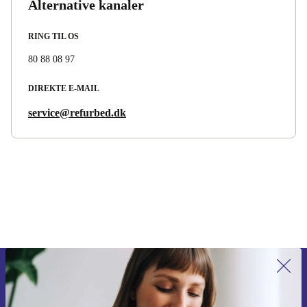
Alternative kanaler
RING TIL OS
80 88 08 97
DIREKTE E-MAIL
service@refurbed.dk
Tilmeld dig vores nyhedsbrev for
første gang og spar 115 kr!