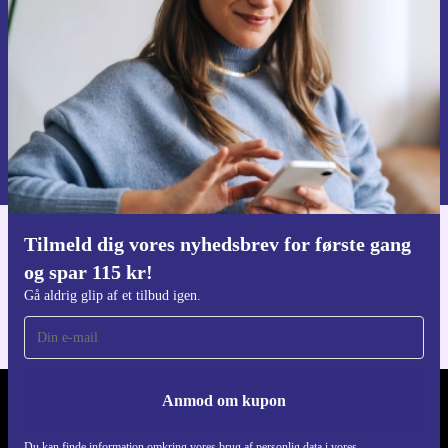
Gå aldrig glip af et tilbud igen.
Anmod om kupon
Du kan finde information omkring vores brug af personlig data i vores
Privatlivspolitik
.
Tilmeld dig vores nyhedsbrev for første gang
Download refurbed appen
og spar 115 kr!
Til iOS og Android
Gå aldrig glip af et tilbud igen.
Anmod om kupon
REFURBED DANMARK - RETHINK NEW.
Du kan finde information omkring vores brug af personlig data i vores