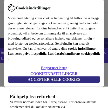
Hent appen
Download
Cookieindstillinger
Brug refurbed hurtigt og nemt
Vores produkter og vores cookies har én ting til fælles: de er begge
genbrugte. Ved at genbruge cookies kan vi give dig bedre indhold,
der er mere relevant for dine behov.For at få dette til at fungere
ordentligt, vil vi bede om dit samtykke til at analysere din
browsing-adfærd og personalisere indhold og reklamer til dig –
Smartphones
Bærbare
Tablets
Smartwatches
Tilbehør
Hovedtelef
med første- og tredjepartscookies. Selvfølgelig kun med dit
samtykke. Du kan til enhver tid ændre dine
cookie indstillinger
.
💻 Ekstra 5% rabat på alle MacBooks og bærbare computere - Kode:
Læs vores
privatlivspolitik
. Læs
databehandlerens cookiepolitik
LAPTOP5 -
Vilkår
.
Begrænset brug
Startside
COOKIEINDSTILLINGER
Tilbage til kontaktsiden
ACCEPTER ALLE COOKIES
Få hjælp fra refurbed
Vi svarer normalt inden for 1 arbejdsdage. For ordre-relaterede
problemer skal du kontakte sælgeren via