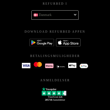
REFURBED I
Danmark
DOWNLOAD REFURBED APPEN
BETALINGSMULIGHEDER
ANMELDELSER
Trustpilot
TrustScore
4.6
205718
Anmeldelser