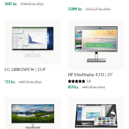
2685 kr.
5749,82 kr. (Ny)
15099 kr.
25115,27 kr. (Ny)
LG 24BK550Y-W | 23.8"
HP EliteDisplay E233 | 23"
5,0
735 kr.
1487,92 kr. (Ny)
859 kr.
1487,92 kr. (Ny)