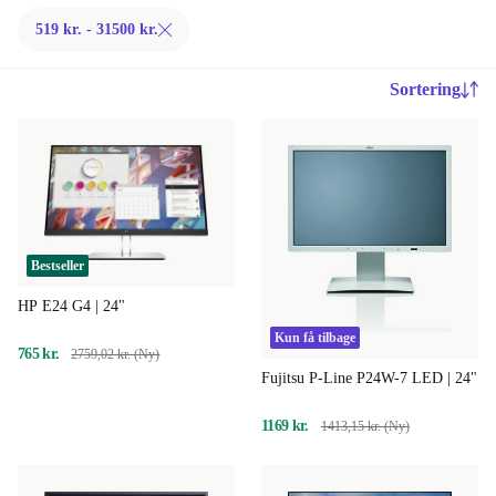
519 kr. - 31500 kr.
Sortering
Bestseller
HP E24 G4 | 24"
Kun få tilbage
765 kr.
2759,02 kr. (Ny)
Fujitsu P-Line P24W-7 LED | 24"
1169 kr.
1413,15 kr. (Ny)