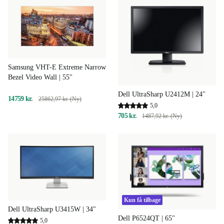
Samsung VHT-E Extreme Narrow
Bezel Video Wall | 55"
Dell UltraSharp U2412M | 24"
14759 kr.
25862,97 kr. (Ny)
5,0
705 kr.
1487,92 kr. (Ny)
Kun få tilbage
Dell UltraSharp U3415W | 34"
Dell P6524QT | 65"
5,0