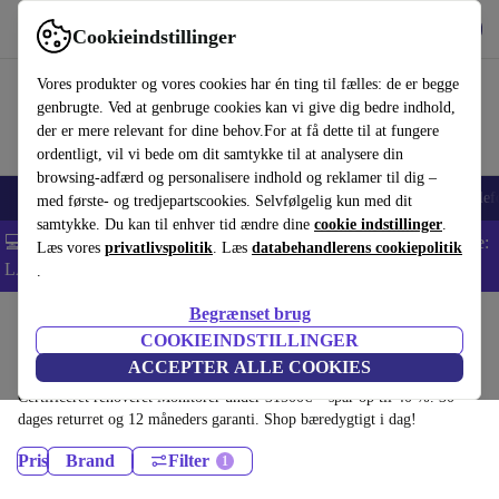
Hent appen
Download
Cookieindstillinger
Brug refurbed hurtigt og nemt
Vores produkter og vores cookies har én ting til fælles: de er begge
genbrugte. Ved at genbruge cookies kan vi give dig bedre indhold,
der er mere relevant for dine behov.For at få dette til at fungere
ordentligt, vil vi bede om dit samtykke til at analysere din
browsing-adfærd og personalisere indhold og reklamer til dig –
Smartphones
Bærbare
Tablets
Smartwatches
Tilbehør
Hovedtelef
med første- og tredjepartscookies. Selvfølgelig kun med dit
samtykke. Du kan til enhver tid ændre dine
cookie indstillinger
.
💻 Ekstra 5% rabat på alle MacBooks og bærbare computere - Kode:
Læs vores
privatlivspolitik
. Læs
databehandlerens cookiepolitik
LAPTOP5 -
Vilkår
.
Begrænset brug
Startside
Produkter
COOKIEINDSTILLINGER
Monitorer:
ACCEPTER ALLE COOKIES
Certificeret renoveret Monitorer under 31500€ – spar op til 40 %. 30
dages returret og 12 måneders garanti. Shop bæredygtigt i dag!
Pris
Brand
Filter