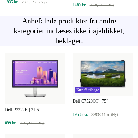
1935 kr.
2385,17 kr. (Ny)
1489 kr.
3058,10 kr. (Ny)
Anbefalede produkter fra andre
kategorier indlæses ikke i øjeblikket,
beklager.
Kun få tilbage
Dell C7520QT | 75"
Dell P2222H | 21.5"
19585 kr.
33938,14 kr. (Ny)
899 kr.
2011,32 kr. (Ny)