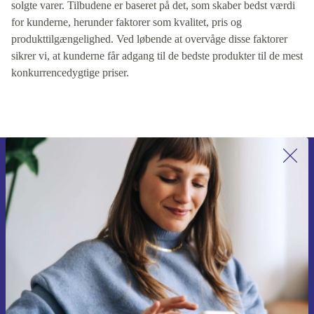
solgte varer. Tilbudene er baseret på det, som skaber bedst værdi
for kunderne, herunder faktorer som kvalitet, pris og
produkttilgængelighed. Ved løbende at overvåge disse faktorer
sikrer vi, at kunderne får adgang til de bedste produkter til de mest
konkurrencedygtige priser.
Tilmeld dig vores nyhedsbrev for
første gang og spar 115 kr!
Gå aldrig glip af et tilbud igen.
Anmod om kupon
Du kan finde information omkring vores brug af personlig data i vores
Privatlivspolitik
.