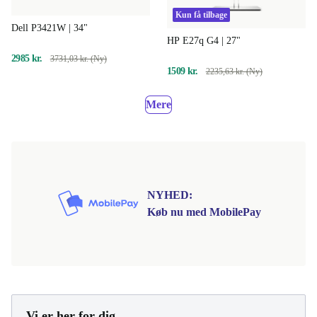
Kun få tilbage
Dell P3421W | 34"
HP E27q G4 | 27"
2985 kr.
3731,03 kr. (Ny)
1509 kr.
2235,63 kr. (Ny)
Mere
NYHED:
Køb nu med MobilePay
Vi er her for dig