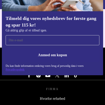
Tilmeld dig vores nyhedsbrev for første gang
Download refurbed appen
og spar 115 kr!
Til iOS og Android
Gå aldrig glip af et tilbud igen.
Anmod om kupon
REFURBED DANMARK - RETHINK NEW.
Du kan finde information omkring vores brug af personlig data i vores
FØLG OS
Privatlivspolitik
FIRMA
Hvorfor refurbed