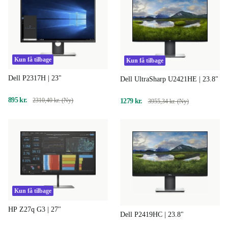
Kun få tilbage
Kun få tilbage
Dell P2317H | 23"
Dell UltraSharp U2421HE | 23.8"
895 kr.
2310,40 kr. (Ny)
1279 kr.
3955,34 kr. (Ny)
Kun få tilbage
HP Z27q G3 | 27"
Dell P2419HC | 23.8"